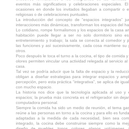
eventos más significativos y celebraciones especiales. E
ocasiones en donde los invitados llegaban a compartir o 
religiosas o de celebraciones puntuales.
La introducción del concepto de “espacios integrados” 
interacciones más dinámicas, transforman los espacios del hab
Lo cotidiano, rompe formalismos y los espacios de la casa am
habitación puede llegar a ser no solo dormitorio sino esp
entretenimiento y trabajo; la sala se conecta al comedor y
las funciones y así sucesivamente, cada cosa mantiene su 
otros.
Poco después le toca el turno a la cocina, el tipo de comida y
olores permiten vincular una actividad relegada al servicio al
casa.
Tal vez se podría aducir que la falta de espacio y la reduc
obligan a diseñar estrategias para integrar espacios y amp
percepción, pero esta práctica “integrativa”, se aplica de ig
con mucho espacio.
La historia nos dice que la tecnología aplicada al uso y 
espacios; la prueba más concreta es el refrigerador sin dejar 
computadora personal.
Siempre la comida ha sido un medio de reunión, el tema gas
reúne a las personas en torno a la cocina y para ello es fund
adaptadas a la medida de cada necesidad, bien sea co
integrado, la cocina debe construirse siempre como la mej
diseño de muebles, tonos, colores, planos, volúmenes, 